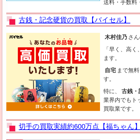
送料・手数料
古銭・記念硬貨の買取【バイセル】
木村佳乃
さん
「早く、高く
ます。
自宅
まで無料
す。
特に、
古銭・
業界内でもト
買取業です。
切手の買取実績約600万点【福ちゃん