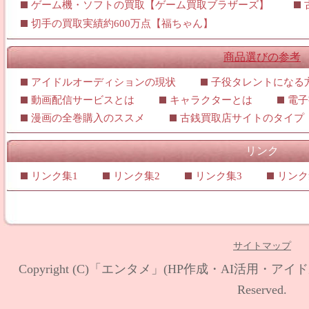
ゲーム機・ソフトの買取【ゲーム買取ブラザーズ】
切手の買取実績約600万点【福ちゃん】
商品選びの参考
アイドルオーディションの現状
子役タレントになる
動画配信サービスとは
キャラクターとは
電子
漫画の全巻購入のススメ
古銭買取店サイトのタイプ
リンク
リンク集1
リンク集2
リンク集3
リンク
サイトマップ
Copyright (C)
「エンタメ」(HP作成・AI活用・アイド
Reserved.