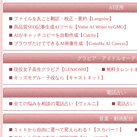
AI活用
ファイルを丸ごと翻訳・校正・要約【Languise】
高品質SEO記事生成AIツール【Value AI Writer byGMO】
AIがキャッチコピーを自動作成【Catchy】
ブラウザだけでできるAI画像生成 【ConoHa AI Canvas】
グラビア・アイドルオーデ
現役女子高生グラビア【GENJOSHI】
無料タレント
キッズモデル・子役なら【キャストネット】
電話占い
全ての悩みを相談の電話占い【ヴェルニ】
電話占い
音楽・動画配信
１ｃｈから自由に選べて変えられる！【スカパー！】