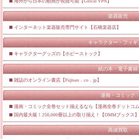
海外から日本の動画が視聴可能【Glocal VPN】
楽器販売
インターネット楽器販売専門サイト【石橋楽器店】
キャラクター・フィギ
キャラクターグッズの【ホビーストック】
紙の本・電子書籍
雑誌のオンライン書店【Fujisan．co．jp】
漫画・コミック
漫画・コミック全巻セット揃えるなら【漫画全巻ドットコ
国内最大級！250,000冊以上の取り揃え！【DMMブックス
高値買取