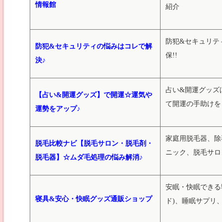
情報館
紹介
防犯&セキュリテ
防犯&セキュリティの悩みはコレで解
保!!
決♪
占い&開運グッズ
【占い&開運グッズ】で開運☆運気や
て開運の手助けを
運勢をアップ♪
家庭用脱毛器、除
脱毛比較ナビ【脱毛サロン・脱毛剤・
ニック、脱毛サロ
脱毛器】☆ムダ毛処理の悩み解消♪
安眠・快眠できる
寝具&安心・快眠グッズ通販ショップ
ド)、睡眠サプリ