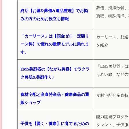
葬儀、海洋散骨、
終活【お墓&葬儀&遺品整理】でお悩
買取、特殊清掃、
みの方のためお役立ち情報
「カーリース」は【頭金ゼロ・定額リ
カーリース、配送
ース料】で憧れの最新モデルに乗れま
を紹介
す。
「EMS美顔器」
EMS美顔器の【ながら美容】でラクラ
うれい線」などの
ク美肌&美顔作り♪
食材宅配と産直特産品・健康商品の通
食材宅配と産直特
販ショップ
能力開発プログラ
子供を【賢く・健康】に育てるための
タレント、子供服