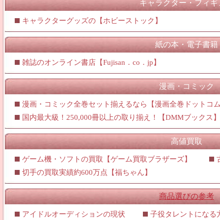
キャラクター・フィギ
キャラクターグッズの【ホビーストック】
紙の本・電子書籍
雑誌のオンライン書店【Fujisan．co．jp】
漫画・コミック
漫画・コミック全巻セット揃えるなら【漫画全巻ドットコ
国内最大級！250,000冊以上の取り揃え！【DMMブックス
高値買取
ゲーム機・ソフトの買取【ゲーム買取ブラザーズ】
切手の買取実績約600万点【福ちゃん】
商品選びの参考
アイドルオーディションの現状
子役タレントになる