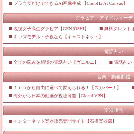
ブラウザだけでできるAI画像生成 【ConoHa AI Canvas】
グラビア・アイドルオーデ
現役女子高生グラビア【GENJOSHI】
無料タレント
キッズモデル・子役なら【キャストネット】
電話占い
全ての悩みを相談の電話占い【ヴェルニ】
電話占い
音楽・動画配信
１ｃｈから自由に選べて変えられる！【スカパー！】
海外から日本の動画が視聴可能【Glocal VPN】
楽器販売
インターネット楽器販売専門サイト【石橋楽器店】