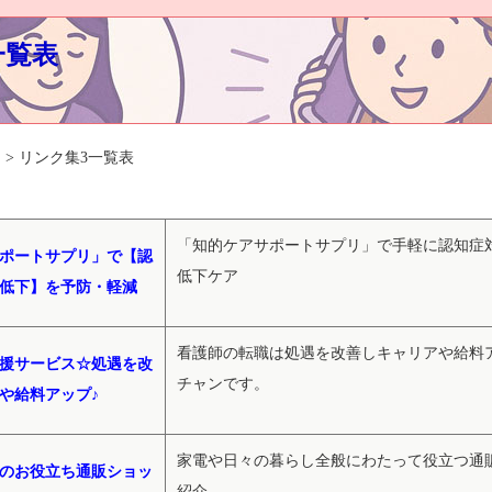
一覧表
 > リンク集3一覧表
「知的ケアサポートサプリ」で手軽に認知症
ポートサプリ」で【認
低下ケア
低下】を予防・軽減
看護師の転職は処遇を改善しキャリアや給料
援サービス☆処遇を改
チャンです。
や給料アップ♪
家電や日々の暮らし全般にわたって役立つ通
のお役立ち通販ショッ
紹介