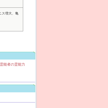
ニス増大、亀
霊能者の霊能力