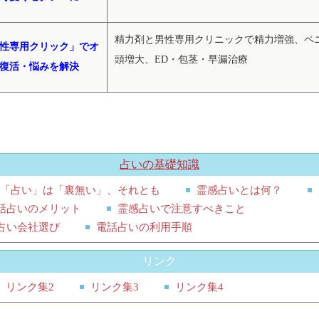
精力剤と男性専用クリニックで精力増強、ペ
性専用クリック」でオ
頭増大、ED・包茎・早漏治療
復活・悩みを解決
占いの基礎知識
「占い」は「裏無い」、それとも
霊感占いとは何？
話占いのメリット
霊感占いで注意すべきこと
占い会社選び
電話占いの利用手順
リンク
リンク集2
リンク集3
リンク集4