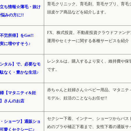
育毛クリニック、育毛剤、育毛サプリ、育毛
立ち情報☆薄毛・抜け
頭皮ケア商品などを紹介します。
悩みの方に!!
FX、株式投資、不動産投資クラウドファンデ
労所得】をGet!!
運用やセミナーに関する各種サービスを紹介
実に増やすそう♪
レンタルは、購入するより安く、維持費や保
ンタル】で、必要なモ
です。
駄なく・豊かな生活♪
赤ちゃんと妊婦さん☆ベビー用品、マタニテ
婦【マタニティ&妊
モデル、妊活のことならお任せ!!
】さんのお店
セクシー下着、インナー、ショーツからバス
・ショーツ】通販ショ
めのブラや補正下着まで、女性下着の通販サ
可愛くセクシーに♪