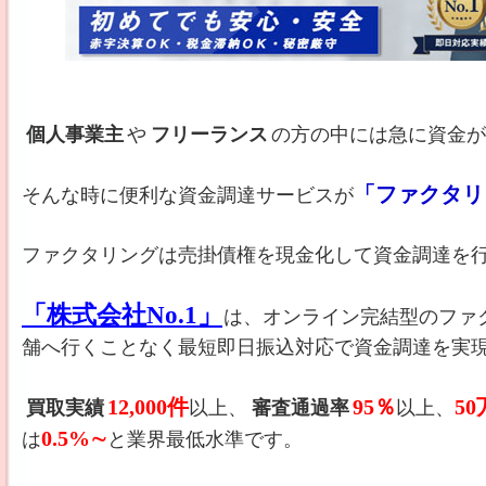
個人事業主
や
フリーランス
の方の中には急に資金
「ファクタリ
そんな時に便利な資金調達サービスが
ファクタリングは売掛債権を現金化して資金調達を
「株式会社No.1」
は、オンライン完結型のファ
舗へ行くことなく最短即日振込対応で資金調達を実
12,000件
95％
5
買取実績
以上、
審査通過率
以上、
0.5%∼
は
と業界最低水準です。