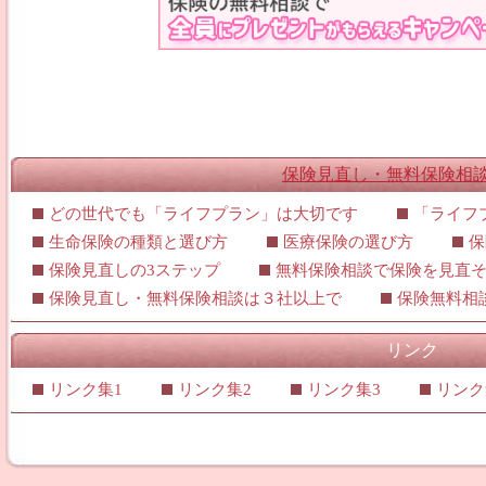
保険見直し・無料保険相
どの世代でも「ライフプラン」は大切です
「ライフ
生命保険の種類と選び方
医療保険の選び方
保
保険見直しの3ステップ
無料保険相談で保険を見直
保険見直し・無料保険相談は３社以上で
保険無料相
リンク
リンク集1
リンク集2
リンク集3
リンク