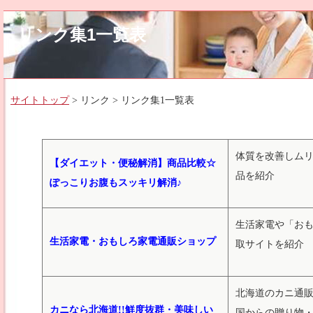
リンク集1一覧表
サイトトップ
> リンク > リンク集1一覧表
体質を改善しム
【ダイエット・便秘解消】商品比較☆
品を紹介
ぽっこりお腹もスッキリ解消♪
生活家電や「お
生活家電・おもしろ家電通販ショップ
取サイトを紹介
北海道のカニ通
カニなら北海道!!鮮度抜群・美味しい
国からの贈り物