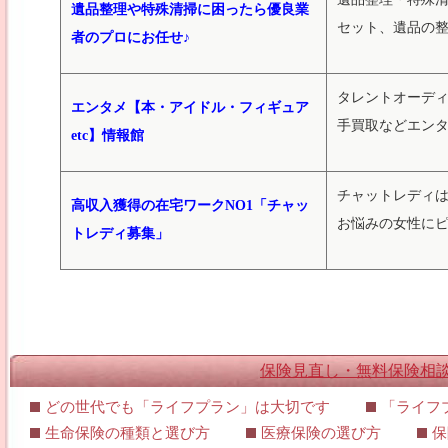
遺品整理や特殊清掃に困ったら優良業
セット、遺品の
者のプロにお任せ♪
タレントオーデ
エンタメ【本・アイドル・フィギュア
手買取などエン
etc】情報館
チャットレディ
高収入獲得の在宅ワークNO1「チャッ
お悩みの女性に
トレディ募集」
保険見直し・無料保険相
どの世代でも「ライフプラン」は大切です
「ライフ
生命保険の種類と選び方
医療保険の選び方
保