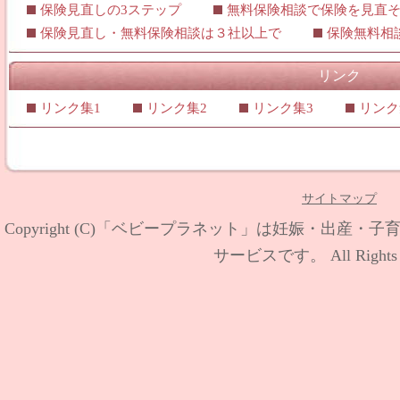
保険見直しの3ステップ
無料保険相談で保険を見直
保険見直し・無料保険相談は３社以上で
保険無料相
リンク
リンク集1
リンク集2
リンク集3
リンク
サイトマップ
Copyright (C)
「ベビープラネット」は妊娠・出産・子
サービスです。
All Rights