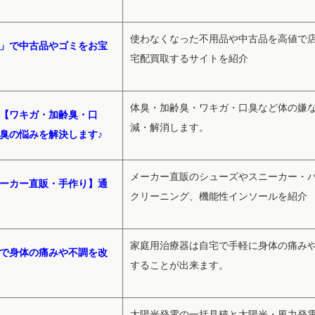
使わなくなった不用品や中古品を高値で
」で中古品やゴミをお宝
宅配買取するサイトを紹介
体臭・加齢臭・ワキガ・口臭など体の嫌
【ワキガ・加齢臭・口
減・解消します。
臭の悩みを解決します♪
メーカー直販のシューズやスニーカー・
ーカー直販・手作り】通
クリーニング、機能性インソールを紹介
家庭用治療器は自宅で手軽に身体の痛み
で身体の痛みや不調を改
することが出来ます。
太陽光発電の一括見積と太陽光・風力発