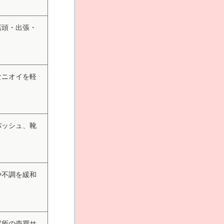
店頭・出張・
なニオイを軽
バッシュ、靴
や不調を緩和
電所の売買サ