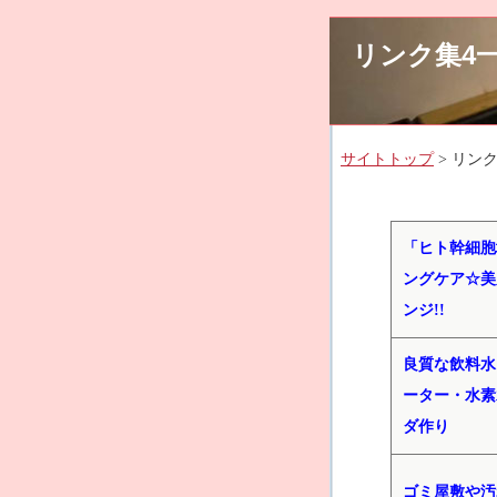
リンク集4
サイトトップ
> リンク
「ヒト幹細胞
ングケア☆美
ンジ!!
良質な飲料水
ーター・水素
ダ作り
ゴミ屋敷や汚