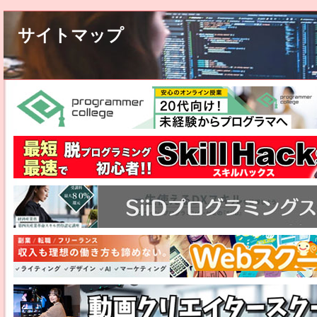
サイトマップ