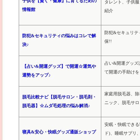
子供を【賢く・健康】に育てるための
タレント、子供服
情報館
紹介
防犯&セキュリテ
防犯&セキュリティの悩みはコレで解
保!!
決♪
占い&開運グッズ
【占い&開運グッズ】で開運☆運気や
て開運の手助けを
運勢をアップ♪
家庭用脱毛器、除
脱毛比較ナビ【脱毛サロン・脱毛剤・
ニック、脱毛サロ
脱毛器】☆ムダ毛処理の悩み解消♪
安眠・快眠できる
寝具&安心・快眠グッズ通販ショップ
ド)、睡眠サプリ