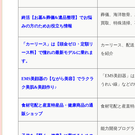
葬儀、海洋散骨、
終活【お墓&葬儀&遺品整理】でお悩
買取、特殊清掃、
みの方のためお役立ち情報
「カーリース」は【頭金ゼロ・定額リ
カーリース、配送
ース料】で憧れの最新モデルに乗れま
を紹介
す。
「EMS美顔器」
EMS美顔器の【ながら美容】でラクラ
うれい線」などの
ク美肌&美顔作り♪
食材宅配と産直特産品・健康商品の通
食材宅配と産直特
販ショップ
能力開発プログラ