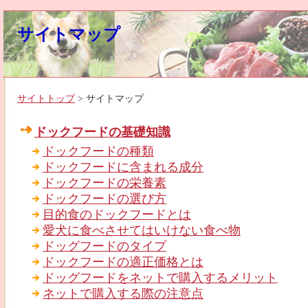
サイトマップ
サイトトップ
> サイトマップ
ドックフードの基礎知識
ドックフードの種類
ドックフードに含まれる成分
ドックフードの栄養素
ドックフードの選び方
目的食のドックフードとは
愛犬に食べさせてはいけない食べ物
ドッグフードのタイプ
ドックフードの適正価格とは
ドッグフードをネットで購入するメリット
ネットで購入する際の注意点