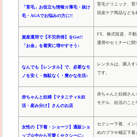
育毛クリニック、育
「育毛」お役立ち情報☆薄毛・抜け
頭皮ケア商品などを
毛・AGAでお悩みの方に!!
FX、株式投資、不
資産運用で【不労所得】をGet!!
運用やセミナーに関
「お金」を着実に増やすそう♪
レンタルは、購入す
なんでも【レンタル】で、必要なモ
です。
ノを安く・無駄なく・豊かな生活♪
赤ちゃんと妊婦さん
赤ちゃんと妊婦【マタニティ&妊
モデル、妊活のことな
活・産み分け】さんのお店
セクシー下着、イン
女性の【下着・ショーツ】通販ショ
めのブラや補正下着
ップ☆中から可愛くセクシーに♪