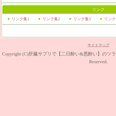
リンク
リンク集1
リンク集2
リンク集3
リンク
サイトマップ
Copyright (C)
肝臓サプリで【二日酔い&悪酔い】のツラ
Reserved.