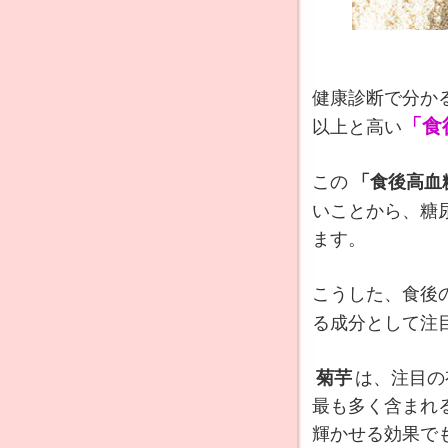
健康診断で分か
「食
以上と高い
この
「食後高血
いことから、糖
ます。
こうした、食後
る成分として注
菊芋
は、注目の
最も多く含まれ
輝かせる効果で