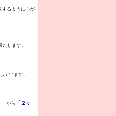
取するように心が
果たします。
しています。
月」
「２ヶ
から