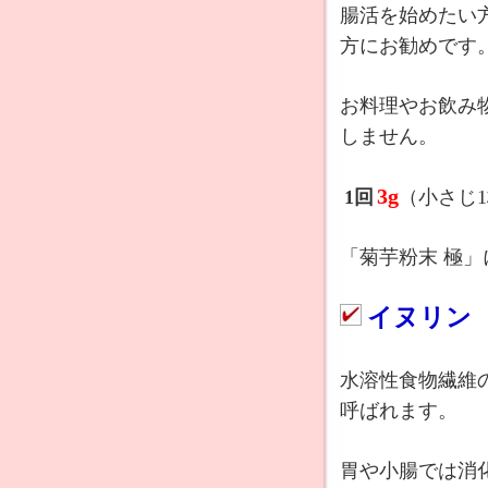
腸活を始めたい
方にお勧めです
お料理やお飲み
しません。
3g
1回
（小さじ
「菊芋粉末 極
イヌリン
水溶性食物繊維
呼ばれます。
胃や小腸では消