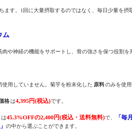
ちます。1回に大量摂取するのではなく、毎日少量を摂
ウム
筋肉や神経の機能をサポートし、骨の強さを保つ役割を
切使用していません。菊芋を粉末化した
原料
のみを使用
4,395円(税込)
価格
は
です。
」
45.3%OFFの2,400円(税込・送料無料)
「毎
は
で、
回」
の中から選ぶことができます。