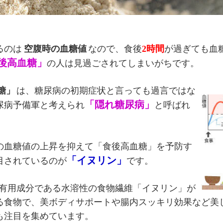
るのは
空腹時の血糖値
なので、食後
2時間
が過ぎても血
後高血糖」
の人は見過ごされてしまいがちです。
糖」
は、糖尿病の初期症状と言っても過言ではな
「隠れ糖尿病」
尿病予備軍と考えられ
と呼ばれ
の血糖値の上昇を抑えて「食後高血糖」を予防す
「イヌリン」
目されているのが
です。
有用成分である水溶性の食物繊維「イヌリン」が
る食物で、美ボディサポートや腸内スッキリ効果など美
も注目を集めています。