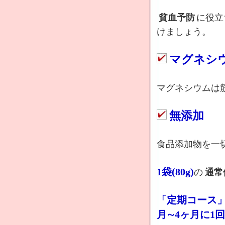
貧血予防
に役立
けましょう。
マグネシ
マグネシウムは
無添加
食品添加物を一
1袋(80g)
の
通常
「定期コース
月∼4ヶ月に1