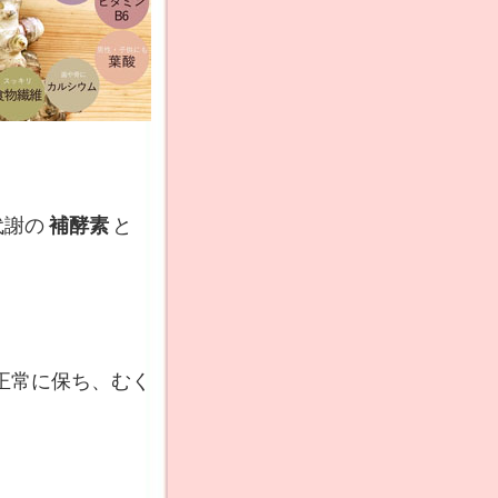
代謝の
補酵素
と
正常に保ち、むく