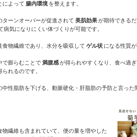
とによって
腸内環境
を整えます。
のターンオーバーが促進されて
美肌効果
が期待できるだ
て病気になりにくい体づくりが可能です。
性食物繊維であり、水分を吸収して
ゲル状
になる性質が
中で膨らむことで
満腹感
が得られやすくなり、食べ過ぎ
得られるのです。
の中性脂肪を下げる、動脈硬化・肝脂肪の予防と言った
食物繊維も含まれていて、便の量を増やした