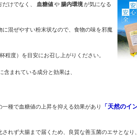
方だけでなく、
血糖値
や
腸内環境
が気になる
。
物に混ぜやすい粉末状なので、食物の味を邪魔
1杯程度）を目安にお召し上がりください。
」に含まれている成分と効果は、
「天然のイ
の一種で血糖値の上昇を抑える効果があり
化されず大腸まで届くため、良質な善玉菌のエサとなり