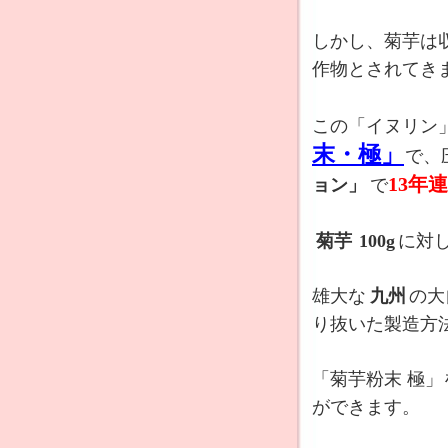
しかし、菊芋は
作物とされてき
この「イヌリン
末・極」
で、
13年
ョン」
で
菊芋
100g
に対
雄大な
九州
の大
り抜いた製造方
「菊芋粉末 極
ができます。