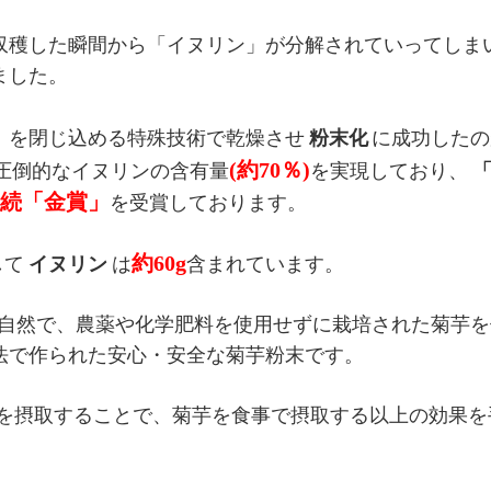
収穫した瞬間から「イヌリン」が分解されていってしま
ました。
」を閉じ込める特殊技術で乾燥させ
粉末化
に成功したの
(約70％)
圧倒的なイヌリンの含有量
を実現しており、
連続「金賞」
を受賞しております。
約60g
して
イヌリン
は
含まれています。
自然で、農薬や化学肥料を使用せずに栽培された菊芋を
法で作られた安心・安全な菊芋粉末です。
」を摂取することで、菊芋を食事で摂取する以上の効果を