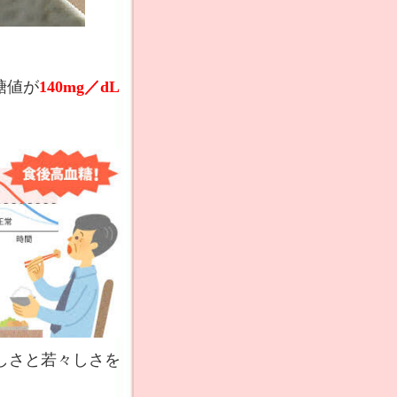
糖値が
140mg／dL
しさと若々しさを