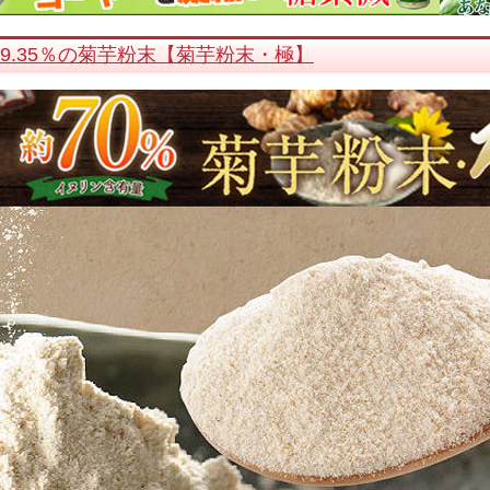
9.35％の菊芋粉末【菊芋粉末・極】