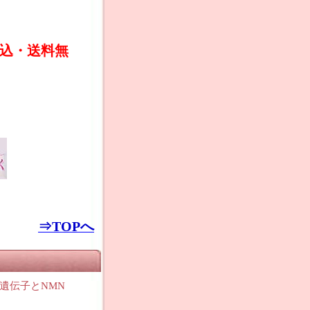
(税込・送料無
⇒TOPへ
遺伝子とNMN