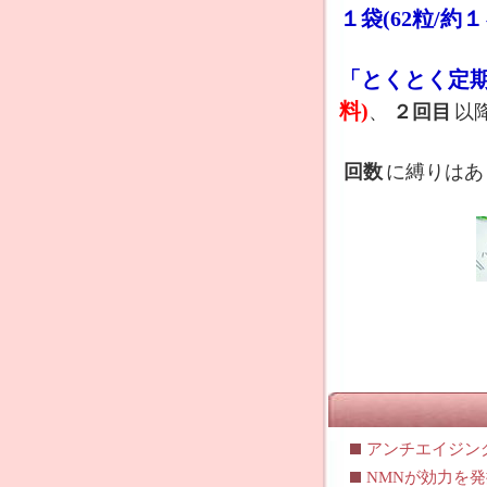
１袋(62粒/約
「とくとく定
料)
、
２回目
以
回数
に縛りはあ
アンチエイジン
NMNが効力を