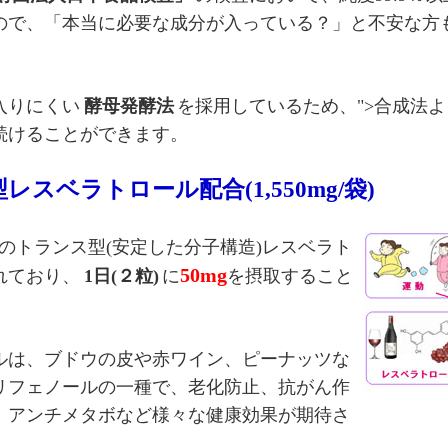
ので、「本当に必要な成分が入っている？」と不安な方
入りにくい
酵母発酵法
を採用しているため、">合成法
続けることができます。
レスベラトロール配合(1,550mg/袋)
のトランス型(安定した分子構造)レスベラト
50mg
れており、
1日(２粒)
に
を摂取すること
ルは、ブドウの皮や赤ワイン、ピーナッツな
リフェノールの一種で、老化防止、抗がん作
、アンチメタボなど様々な健康効果が期待さ