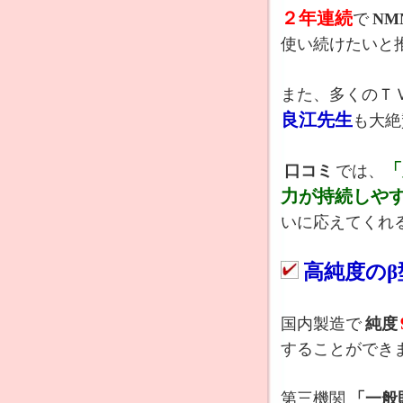
２年連続
で
NM
使い続けたいと
また、多くのＴ
良江先生
も大絶
「
口コミ
では、
力が持続しや
いに応えてくれ
高純度のβ型
国内製造で
純度
することができ
第三機関
「一般