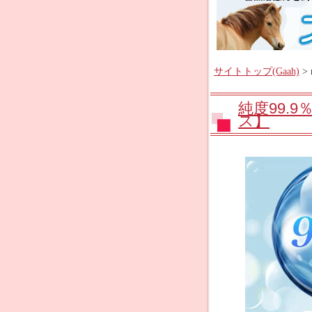
サイトトップ(Gaah)
> 
純度99.9
ス】