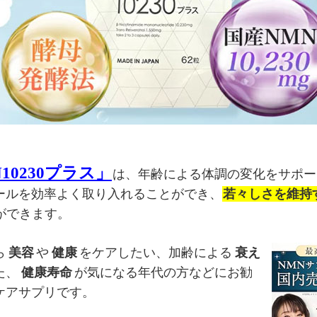
MN10230プラス」
は、年齢による体調の変化をサポー
ールを効率よく取り入れることができ、
若々しさを維持
ができます。
ら
美容
や
健康
をケアしたい、加齢による
衰え
た、
健康寿命
が気になる年代の方などにお勧
ケアサプリです。