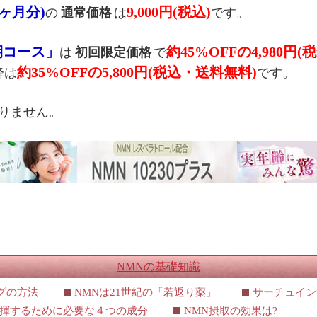
１ヶ月分)
9,000円(税込)
の
通常価格
は
です。
期コース」
約45%OFFの4,980円
は
初回限定価格
で
約35%OFFの5,800円(税込・送料無料)
降は
です。
りません。
NMNの基礎知識
グの方法
NMNは21世紀の「若返り薬」
サーチュイン
発揮するために必要な４つの成分
NMN摂取の効果は?