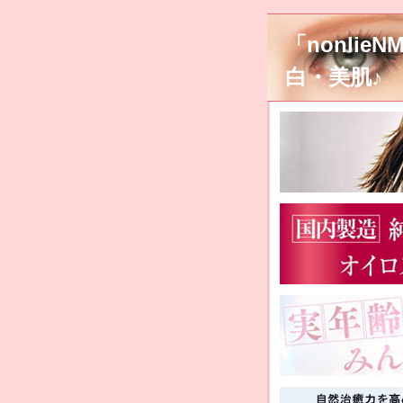
「nonli
白・美肌♪