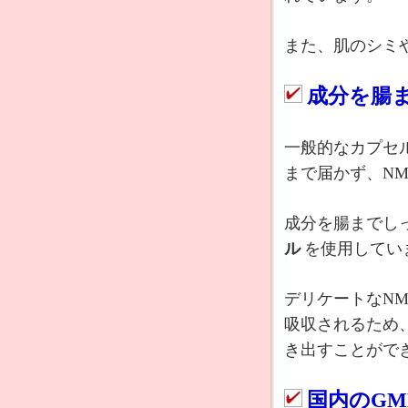
また、肌のシミ
成分を腸
一般的なカプセ
まで届かず、N
成分を腸までし
ル
を使用してい
デリケートなN
吸収されるため
き出すことがで
国内のGM