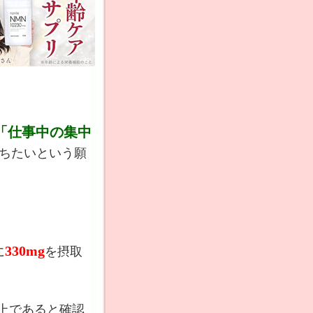
「仕事中の集中
ちたいという願
330mg
に
を摂取
以上であると確認