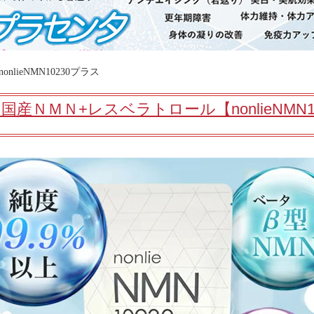
nonlieNMN10230プラス
％国産ＮＭＮ+レスベラトロール【nonlieNMN1