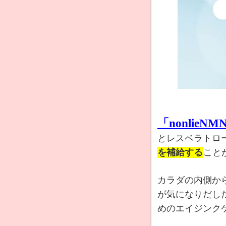
「nonlieN
とレスベラトロ
を補給する
こと
カラダの内側か
が気になりだし
めのエイジンク