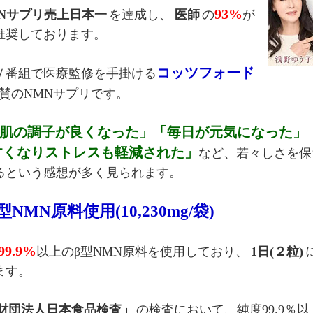
93%
Nサプリ売上日本一
を達成し、
医師
の
が
推奨しております。
コッツフォード
Ｖ番組で医療監修を手掛ける
賛のNMNサプリです。
肌の調子が良くなった」「毎日が元気になった」
すくなりストレスも軽減された」
など、若々しさを保
るという感想が多く見られます。
NMN原料使用(10,230mg/袋)
99.9%
以上のβ型NMN原料を使用しており、
1日(２粒)
ます。
財団法人日本食品検査」
の検査において、純度99.9％