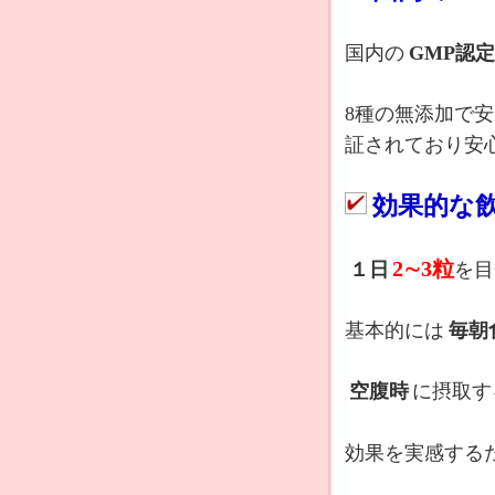
国内の
GMP認
8種の無添加で
証されており安
効果的な
2∼3粒
１日
を目
基本的には
毎朝
空腹時
に摂取す
効果を実感する