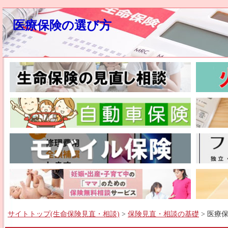
医療保険の選び方
サイトトップ(生命保険見直・相談)
>
保険見直・相談の基礎
> 医療