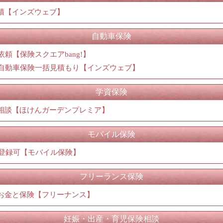
積【インズウェブ】
自動車保険
依頼【保険スクエアbang!】
料自動車保険一括見積もり【インズウェブ】
学資保険
相談【ほけんガーデンプレミア】
モバイル保険
台登録可【モバイル保険】
フリーランス保険
お金と保険【フリーナンス】
妊娠・出産・育児保険相談