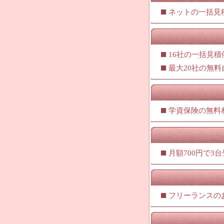
ネットの一括見
16社の一括見積
最大20社の無
学資保険の無料
月額700円で3
フリーランスの