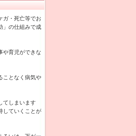
ケガ・死亡等でお
助」の仕組みで成
事や育児ができな
。
ることなく病気や
してしまいます
持していくことが