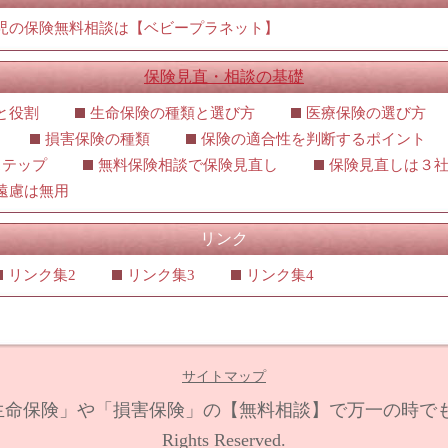
児の保険無料相談は【ベビープラネット】
保険見直・相談の基礎
と役割
生命保険の種類と選び方
医療保険の選び方
損害保険の種類
保険の適合性を判断するポイント
ステップ
無料保険相談で保険見直し
保険見直しは３
遠慮は無用
リンク
リンク集2
リンク集3
リンク集4
サイトマップ
生命保険」や「損害保険」の【無料相談】で万一の時でも
Rights Reserved.