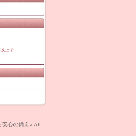
社以上で
安心の備え♪
All