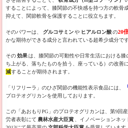
きを阻害することで、
軟骨成分（II型コラーゲン）
することによって、膝関節の不快感を持つ方の軟骨
抑えて、関節軟骨を保護することに役立ちます。
20
そのパワーは、
グルコサミン
や
ヒアルロン酸
の
かな期待ができる成分と言われている超希少成分で
その
効果
は、膝関節の可動性や日常生活における膝
ち上がる、落ちたものを拾う、座っている）の改善
減
することが期待されます。
「リフリーラ」のひざ関節の機能性表示食品には、
プロテオグリカンを使用しております。
この「あおもりPG」のプロテオグリカンは、第9回
労者表彰にて
農林水産大臣賞
、イノベーションネッ
2013にて最高賞の
文部科学大臣賞
を受賞しています