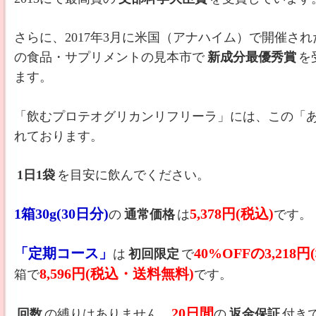
さらに、2017年3月に米国（アナハイム）で開催さ
の食品・サプリメントの見本市で
新成分最優秀賞
を
ます。
「飲むプロテオグリカンリフリーラ」には、この「あ
れております。
1日1袋
を目安に飲んでください。
1箱30g(30日分)
5,378円(税込)
の
通常価格
は
です。
「定期コース」
40%OFFの3,21
は
初回限定
で
8,596円(税込・送料無料)
箱で
です。
20日間
回数
の縛りはありません。
の
返金保証
付き