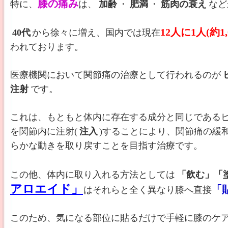
膝の痛み
特に、
は、
加齢
・
肥満
・
筋肉の衰え
など
12人に1人(約1,
40代
から徐々に増え、国内では現在
われております。
医療機関において関節痛の治療として行われるのが
注射
です。
これは、もともと体内に存在する成分と同じである
を関節内に注射(
注入
)することにより、関節痛の緩
らかな動きを取り戻すことを目指す治療です。
この他、体内に取り入れる方法としては
「飲む」「
アロエイド」
「
はそれらと全く異なり膝へ直接
このため、気になる部位に貼るだけで手軽に膝のケ