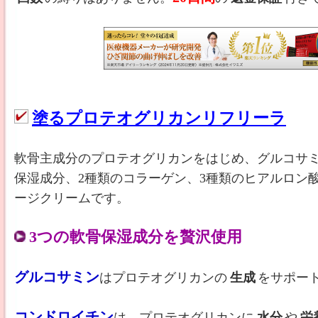
塗るプロテオグリカンリフリーラ
軟骨主成分のプロテオグリカンをはじめ、グルコサミ
保湿成分、2種類のコラーゲン、3種類のヒアルロン
ージクリームです。
3つの軟骨保湿成分を贅沢使用
グルコサミン
はプロテオグリカンの
生成
をサポー
コンドロイチン
は、プロテオグリカンに
水分
や
栄