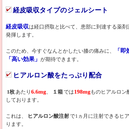
経皮吸収タイプのジェルシート
経皮吸収
は経口摂取と比べて、患部に到達する薬剤
発揮します。
「即
このため、今すぐなんとかしたい膝の痛みに、
「高い効果」
が期待できます。
ヒアルロン酸をたっぷり配合
6.6mg
198mg
1枚
あたり
、
１箱
では
ものヒアルロン
しております。
これは、
ヒアルロン酸注射
で1ヵ月に注射できるヒア
ります。