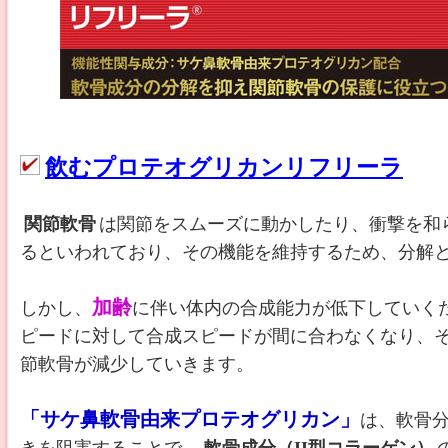
飲むプロテオグリカンリフリーラ
関節軟骨
は関節をスムーズに動かしたり、衝撃を和
るといわれており、その機能を維持するため、分解
加齢
しかし、
に伴い体内の合成能力が低下していく
ピードに対して合成スピードが間に合わなくなり、
節軟骨が減少していきます。
「サケ鼻軟骨由来プロテオグリカン」
は、軟骨