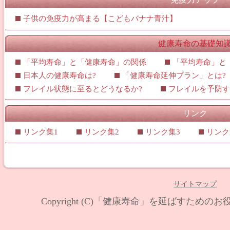
子供の免疫力が高まる【こどもバナナ青汁】
健康寿命の基礎知
「平均寿命」と「健康寿命」の関係
「平均寿命」と
日本人の健康寿命は?
「健康寿命延伸プラン」とは?
フレイル状態に至るとどうなるか?
フレイルを予防す
リンク
リンク集1
リンク集2
リンク集3
リンク
サイトマップ
Copyright (C)
「健康寿命」を延ばすためのお