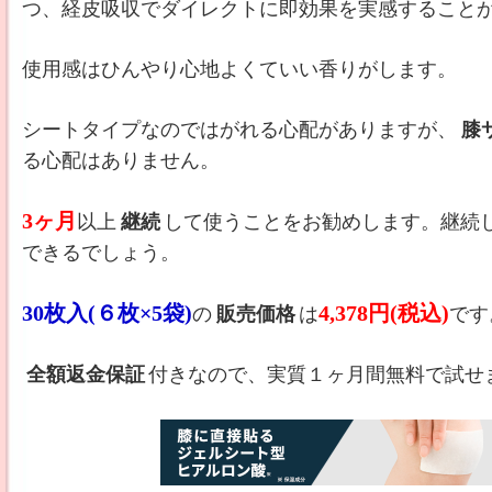
つ、経皮吸収でダイレクトに即効果を実感すること
使用感はひんやり心地よくていい香りがします。
シートタイプなのではがれる心配がありますが、
膝
る心配はありません。
3ヶ月
以上
継続
して使うことをお勧めします。継続
できるでしょう。
30枚入(６枚×5袋)
4,378円(税込)
の
販売価格
は
です
全額返金保証
付きなので、実質１ヶ月間無料で試せ