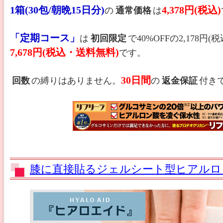
1箱(30包/朝晩15日分)
4,378円(税込)
の
通常価格
は
「定期コース」
は
初回限定
で40%OFFの2,178円
7,678円(税込・送料無料)
です。
30日間
回数
の縛りはありません。
の
返金保証
付き
膝に直接貼るジェルシート型ヒアルロ