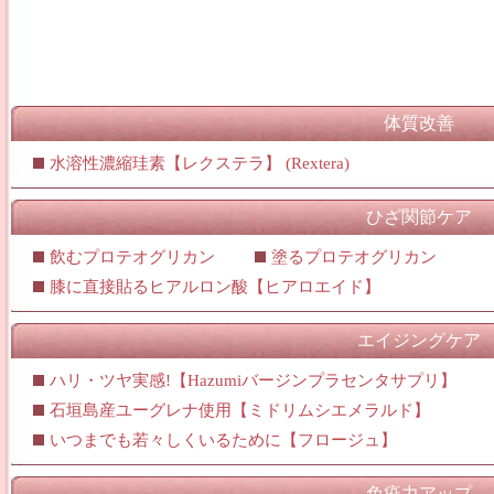
体質改善
水溶性濃縮珪素【レクステラ】 (Rextera)
ひざ関節ケア
飲むプロテオグリカン
塗るプロテオグリカン
膝に直接貼るヒアルロン酸【ヒアロエイド】
エイジングケア
ハリ・ツヤ実感!【Hazumiバージンプラセンタサプリ】
石垣島産ユーグレナ使用【ミドリムシエメラルド】
いつまでも若々しくいるために【フロージュ】
免疫力アップ