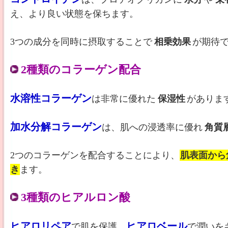
え、より良い状態を保ちます。
3つの成分を同時に摂取することで
相乗効果
が期待
2種類のコラーゲン配合
水溶性コラーゲン
は非常に優れた
保湿性
がありま
加水分解コラーゲン
は、肌への浸透率に優れ
角質
2つのコラーゲンを配合することにより、
肌表面から
き
ます。
3種類のヒアルロン酸
ヒアロリペア
ヒアロベール
で肌を保護、
で潤いを