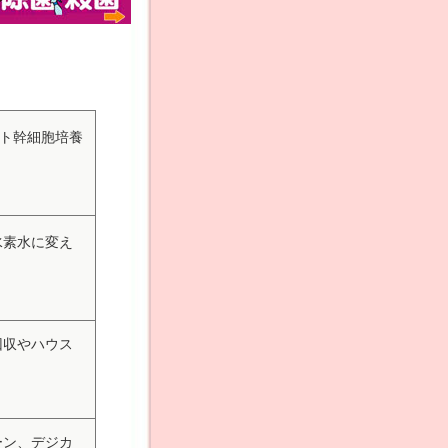
ヒト幹細胞培養
水素水に変え
回収やハウス
ーン、デジカ