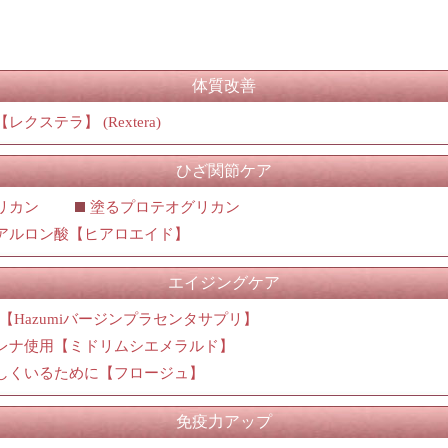
体質改善
クステラ】 (Rextera)
ひざ関節ケア
リカン
塗るプロテオグリカン
アルロン酸【ヒアロエイド】
エイジングケア
【Hazumiバージンプラセンタサプリ】
レナ使用【ミドリムシエメラルド】
しくいるために【フロージュ】
免疫力アップ