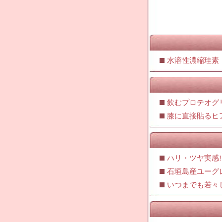
水溶性濃縮珪素【レ
飲むプロテオグ
膝に直接貼るヒ
ハリ・ツヤ実感!
石垣島産ユーグ
いつまでも若々