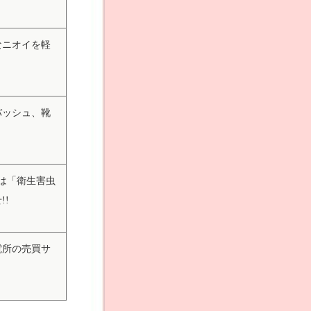
なニオイを軽
バッシュ、靴
虫は「衛生害虫
!!
電所の売買サ