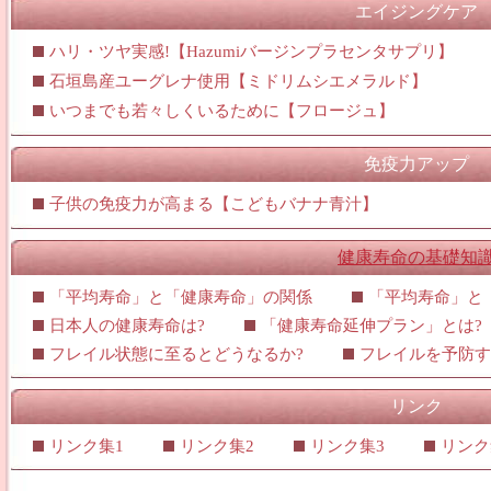
エイジングケア
ハリ・ツヤ実感!【Hazumiバージンプラセンタサプリ】
石垣島産ユーグレナ使用【ミドリムシエメラルド】
いつまでも若々しくいるために【フロージュ】
免疫力アップ
子供の免疫力が高まる【こどもバナナ青汁】
健康寿命の基礎知
「平均寿命」と「健康寿命」の関係
「平均寿命」と
日本人の健康寿命は?
「健康寿命延伸プラン」とは?
フレイル状態に至るとどうなるか?
フレイルを予防す
リンク
リンク集1
リンク集2
リンク集3
リンク