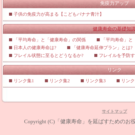
免疫力アップ
子供の免疫力が高まる【こどもバナナ青汁】
健康寿命の基礎知
「平均寿命」と「健康寿命」の関係
「平均寿命」と
日本人の健康寿命は?
「健康寿命延伸プラン」とは?
フレイル状態に至るとどうなるか?
フレイルを予防す
リンク
リンク集1
リンク集2
リンク集3
リンク
サイトマップ
Copyright (C)
「健康寿命」を延ばすためのお