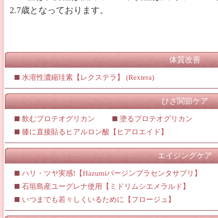
2.7歳となっております。
体質改善
水溶性濃縮珪素【レクステラ】 (Rextera)
ひざ関節ケア
飲むプロテオグリカン
塗るプロテオグリカン
膝に直接貼るヒアルロン酸【ヒアロエイド】
エイジングケア
ハリ・ツヤ実感!【Hazumiバージンプラセンタサプリ】
石垣島産ユーグレナ使用【ミドリムシエメラルド】
いつまでも若々しくいるために【フロージュ】